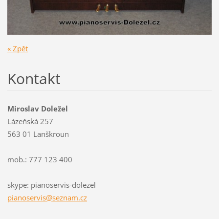
« Zpět
Kontakt
Miroslav Doležel
Lázeňská 257
563 01 Lanškroun
mob.: 777 123 400
skype: pianoservis-dolezel
pianoser
vis@sezn
am.cz