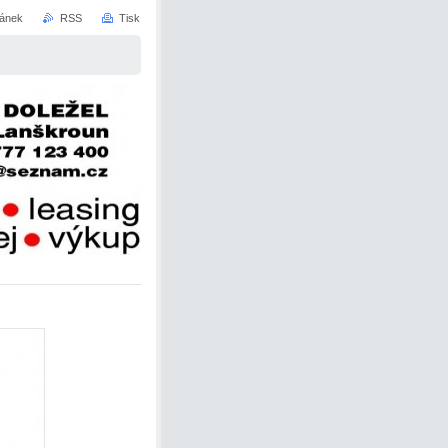
ránek
RSS
Tisk