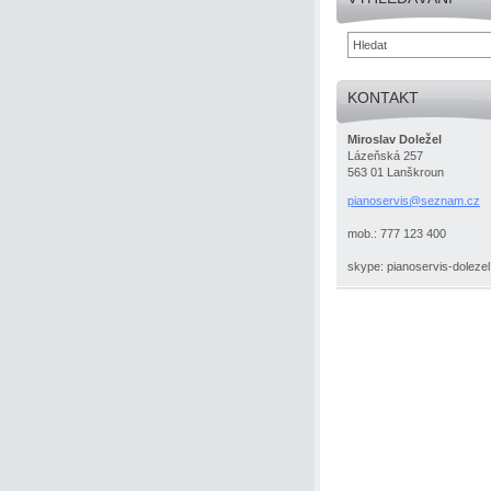
KONTAKT
Miroslav Doležel
Lázeňská 257
563 01 Lanškroun
pianoser
vis@sezn
am.cz
mob.: 777 123 400
skype: pianoservis-dolezel