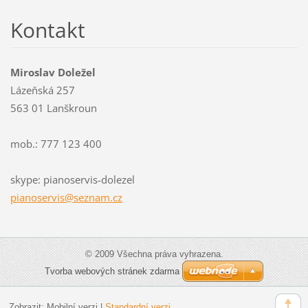
Kontakt
Miroslav Doležel
Lázeňská 257
563 01 Lanškroun
mob.: 777 123 400
skype: pianoservis-dolezel
pianoser
vis@sezn
am.cz
© 2009 Všechna práva vyhrazena.
Tvorba webových stránek zdarma
Zobrazit:
Mobilní verzi
|
Standardní verzi