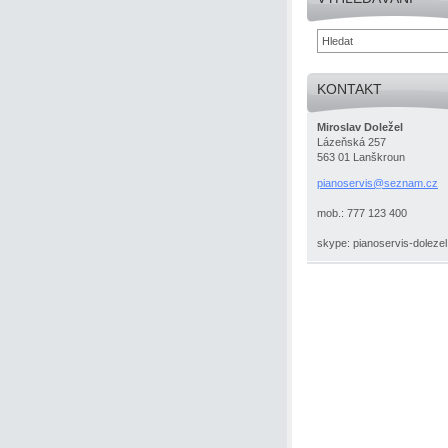
KONTAKT
Miroslav Doležel
Lázeňská 257
563 01 Lanškroun
pianoser
vis@sezn
am.cz
mob.: 777 123 400
skype: pianoservis-dolezel