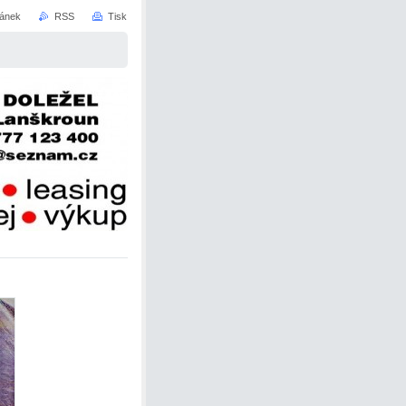
ránek
RSS
Tisk